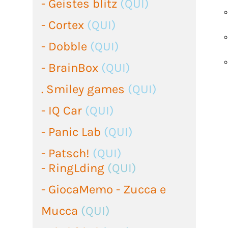
- Geistes blitz
(QUI)
- Cortex
(QUI)
- Dobble
(QUI)
- BrainBox
(QUI)
. Smiley games
(QUI)
- IQ Car
(QUI)
- Panic Lab
(QUI)
- Patsch!
(QUI)
- RingLding
(QUI)
- GiocaMemo - Zucca e
Mucca
(QUI)