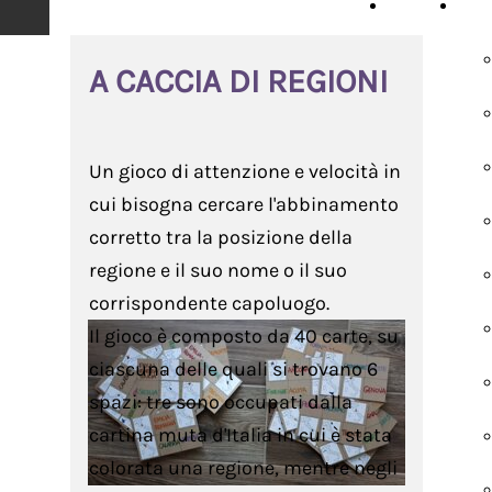
HOME
SCH
A CACCIA DI REGIONI
Un gioco di attenzione e velocità in
cui bisogna cercare l'abbinamento
corretto tra la posizione della
regione e il suo nome o il suo
corrispondente capoluogo.
Il gioco è composto da 40 carte, su
ciascuna delle quali si trovano 6
spazi: tre sono occupati dalla
cartina muta d'Italia in cui è stata
colorata una regione, mentre negli