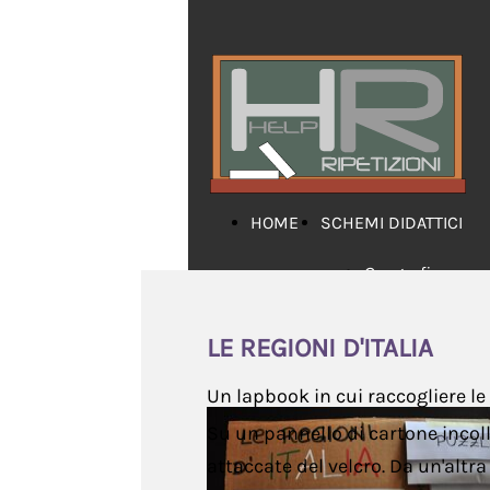
HOME
SCHEMI DIDATTICI
Geografia
Grammatica
LE REGIONI D'ITALIA
Inglese
Un lapbook in cui raccogliere le r
Letteratura
Su un pannello di cartone incoll
attaccate del velcro. Da un'altr
Matematica