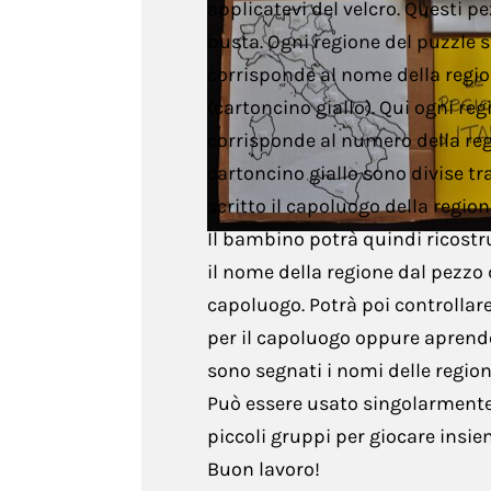
applicatevi del velcro. Questi p
Scienze
busta. Ogni regione del puzzle
corrisponde al nome della regi
Storia
(cartoncino giallo). Qui ogni r
Tecnica
corrisponde al numero della regi
cartoncino giallo sono divise tra
Arte
scritto il capoluogo della region
Il bambino potrà quindi ricostrui
il nome della regione dal pezzo d
capoluogo. Potrà poi controllare
per il capoluogo oppure aprendo 
sono segnati i nomi delle region
Può essere usato singolarmente 
piccoli gruppi per giocare insie
Buon lavoro!