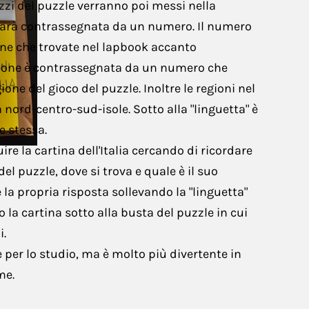
ezzi del puzzle verranno poi messi nella
Scienze
 sarà contrassegnata da un numero. Il numero
one che trovate nel lapbook accanto
egione è contrassegnata da un numero che
one del gioco del puzzle. Inoltre le regioni nel
 nord-centro-sud-isole. Sotto alla "linguetta" è
e stessa.
re la cartina dell'Italia cercando di ricordare
el puzzle, dove si trova e quale è il suo
 la propria risposta sollevando la "linguetta"
la cartina sotto alla busta del puzzle in cui
i.
per lo studio, ma è molto più divertente in
me.