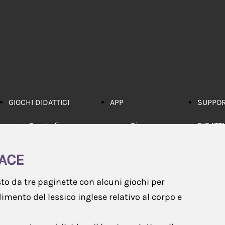
GIOCHI DIDATTICI
APP
SUPPO
Geografia
Gioco
DIDATT
Inglese
Memory
Li
ACE
Italiano
Tabelline
co
o da tre paginette con alcuni giochi per
Matematica
G
mento del lessico inglese relativo al corpo e
Multidisciplinari
co