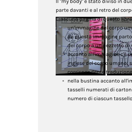
Il "my body" è stato diviso in due
Scienze
parte davanti e al retro del co
Ciascuna pagina di questo libr
Storia
un'immagine del corpo uman
da questa immagine partono
Tecnica
del corpo a un pezzetto di 
Arte
accanto all'immagine c'è un
inglese del corpo umano; so
corrispondente traduzione
nella bustina accanto all'i
tasselli numerati di cartonc
numero di ciascun tassello