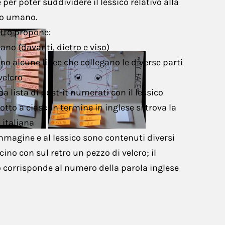
 per poter suddividere il lessico relativo alla
Scienze
rpo umano.
etto propone:
o (davanti, dietro e viso)
 alcune linee che collegano le diverse parti
velcro
a lista di post-it numerati con il lessico
tto a ciascun termine in inglese si trova la
 italiana
mmagine e al lessico sono contenuti diversi
ino con sul retro un pezzo di velcro; il
 corrisponde al numero della parola inglese