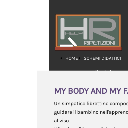
HOME
SCHEMI DIDATTICI
Geografia
Grammatica
MY BODY AND MY F
Inglese
Un simpatico librettino compost
Letteratura
guidare il bambino nell'apprendi
al viso.
Matematica