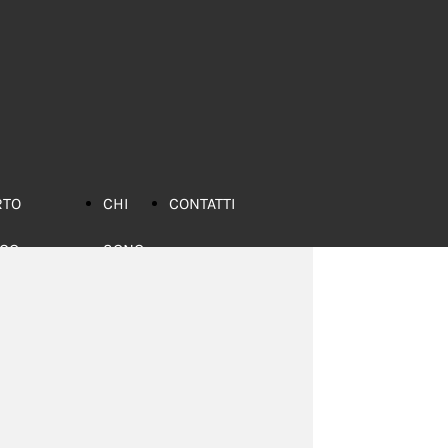
RTO
CHI
CONTATTI
ICO
SONO
bri
nsigliati
iochi
nsigliati