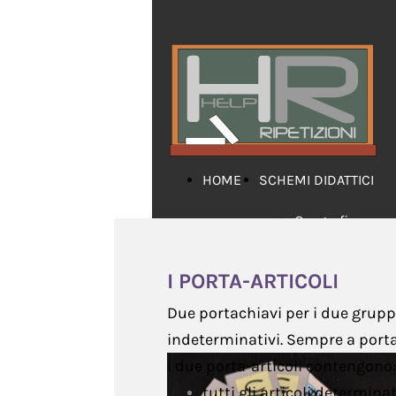
HOME
SCHEMI DIDATTICI
Geografia
Grammatica
I PORTA-ARTICOLI
Inglese
Due portachiavi per i due gruppi 
indeterminativi. Sempre a port
Letteratura
I due porta-articoli contengono:
Matematica
tutti gli articoli determina