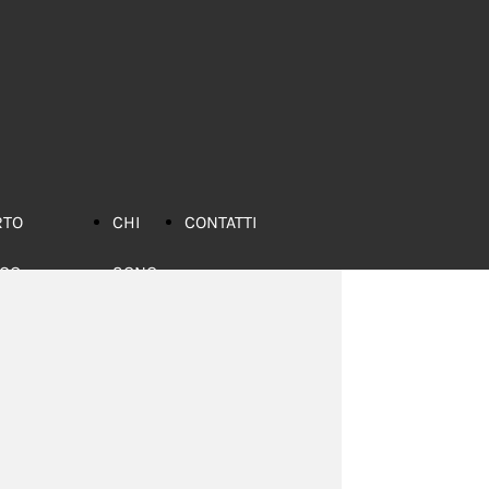
RTO
CHI
CONTATTI
ICO
SONO
bri
nsigliati
iochi
nsigliati