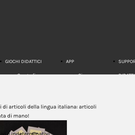
GIOCHI DIDATTICI
APP
SUPPO
Geografia
Gioco
DIDATT
Inglese
Memory
Li
Italiano
Tabelline
co
di articoli della lingua italiana:
articoli
ata di mano!
Matematica
G
Multidisciplinari
co
tivi e indeterminativi