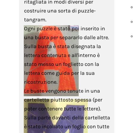
ritagliata in modi diversi per
costruire una sorta di puzzle-
tangram.
Ogni puzzle è stato poi inserito in
una busta per separarlo dalle altre.
Sulla busta è stata disegnata la
lettera contenuta e all'interno è
stato messo un foglietto con la
lettera come guida per la sua
ricostruzione.
Le buste vengono tenute in una
cartelletta piuttosto spessa (per
poter contenere tutte le lettere).
Sulla parte davanti della cartelletta
è stato incollato un foglio con tutte