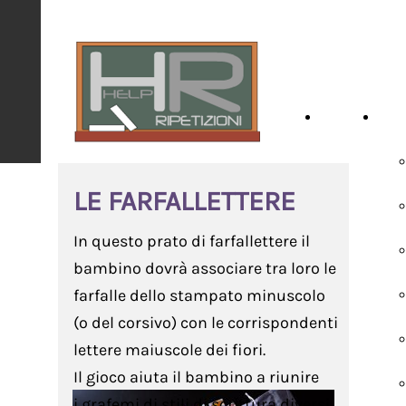
HOME
SCH
LE FARFALLETTERE
In questo prato di farfallettere il
bambino dovrà associare tra loro le
farfalle dello stampato minuscolo
(o del corsivo) con le corrispondenti
lettere maiuscole dei fiori.
Il gioco aiuta il bambino a riunire
i grafemi di stili di scrittura diversi