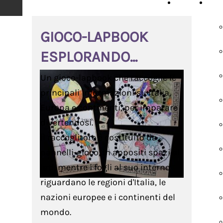
HOME
SCH
GIOCO-LAPBOOK
ESPLORANDO...
Un gioco-lapbook che raccoglie le
principali informazioni su Italia,
Europa e continenti, per imparare
divertendosi.
Il raccoglitore è costituito da
pannelli-gioco, in appositi spazi ai
lati, mentre i fogli al suo interno
riguardano le regioni d'Italia, le
nazioni europee e i continenti del
mondo.