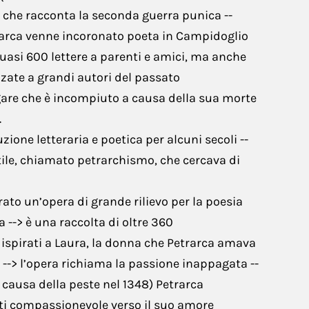
o che racconta la seconda guerra punica --
Scienze
rarca venne incoronato poeta in Campidoglio
quasi 600 lettere a parenti e amici, ma anche
zzate a grandi autori del passato
gare che è incompiuto a causa della sua morte
.
ione letteraria e poetica per alcuni secoli --
ile, chiamato petrarchismo, che cercava di
erato un’opera di grande rilievo per la poesia
na --> è una raccolta di oltre 360
ispirati a Laura, la donna che Petrarca amava
-> l’opera richiama la passione inappagata --
 causa della peste nel 1348) Petrarca
i compassionevole verso il suo amore