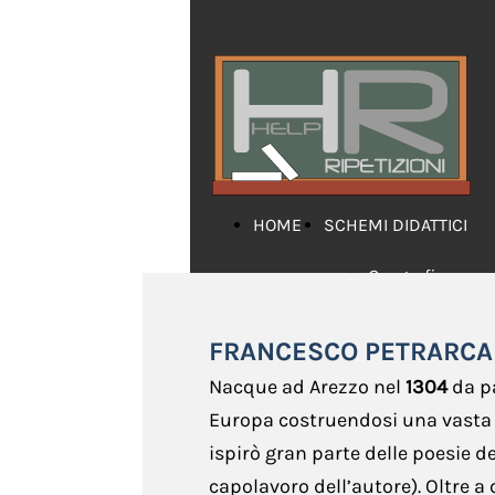
HOME
SCHEMI DIDATTICI
Geografia
Grammatica
FRANCESCO PETRARCA
Inglese
Nacque ad Arezzo nel
1304
da pa
Europa costruendosi una vasta 
Letteratura
ispirò gran parte delle poesie d
Matematica
capolavoro dell’autore). Oltre a