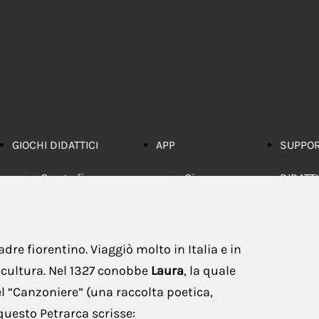
GIOCHI DIDATTICI
APP
SUPPO
Geografia
Gioco
DIDATT
Inglese
Memory
Li
Italiano
Tabelline
co
dre fiorentino. Viaggiò molto in Italia e in
cultura. Nel 1327 conobbe
Laura
, la quale
Matematica
G
el “Canzoniere” (una raccolta poetica,
Multidisciplinari
co
 questo Petrarca scrisse: