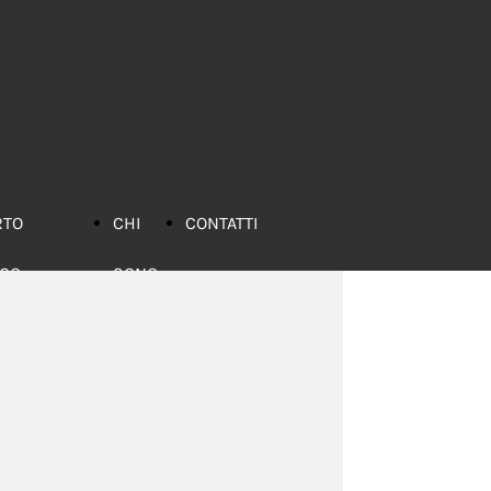
RTO
CHI
CONTATTI
ICO
SONO
bri
nsigliati
iochi
nsigliati