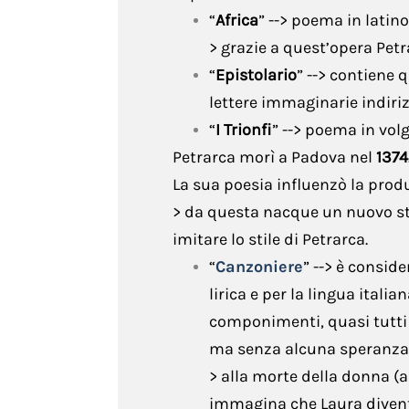
“
Africa
” --> poema in latin
Scienze
> grazie a quest’opera Pet
Storia
“
Epistolario
” --> contiene 
lettere immaginarie indiri
Tecnica
“
I Trionfi
” --> poema in vol
Arte
Petrarca morì a Padova nel
1374
La sua poesia influenzò la produz
> da questa nacque un nuovo st
imitare lo stile di Petrarca.
“
Canzoniere
” --> è consid
lirica e per la lingua italia
componimenti, quasi tutti 
ma senza alcuna speranza -
> alla morte della donna (a
immagina che Laura divent